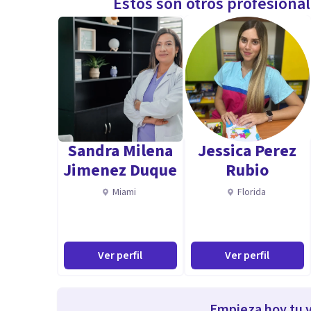
Estos son otros profesiona
Sandra Milena
Jessica Perez
Jimenez Duque
Rubio
Miami
Florida
Ver perfil
Ver perfil
Empieza hoy tu v