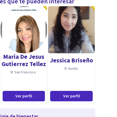
les que te pueden interesar
Maria De Jesus
Jessica Briseño
Gutierrez Tellez
Austin
San Francisco
Ver perfil
Ver perfil
iaje de bienestar