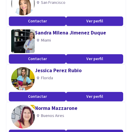
San Francisco
Especialidad
Cuento con certificaciones y diplomados como:
Contactar
Ver perfil
* Certificación en Terapia Cognitivo Conductual y Terapias
Sandra Milena Jimenez Duque
de Tercera Generación
Miami
* Certificación en Protección de Abuso Sexual Infantil
* Diplomado de Educación Especial
Contactar
Ver perfil
* Curso Trastorno del Espectro Autista
* Curso Primero Auxilios Psicológicos
Jessica Perez Rubio
Florida
Contactar
Ver perfil
Norma Mazzarone
Buenos Aires