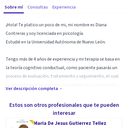
Sobre mí
Consultas
Experiencia
¡Hola! Te platico un poco de mi, mi nombre es Diana
Contreras y soy licenciada en psicología.
Estudié en la Universidad Autónoma de Nuevo León.
Tengo más de 4 años de experiencia y mi terapia se basa en
la teoría cognitivo conductual, como paciente pasarás un
proceso de evaluación, tratamiento y seguimiento, el cual
es diseñado de acuerdo a las necesidades de cada paciente.
Ver descripción completa
Mi objetivo es acompañarte en este proceso de
Estos son otros profesionales que te pueden
transformación que te permita desarrollarte plenamente
interesar
en todos los ámbitos de tu vida.
Maria De Jesus Gutierrez Tellez