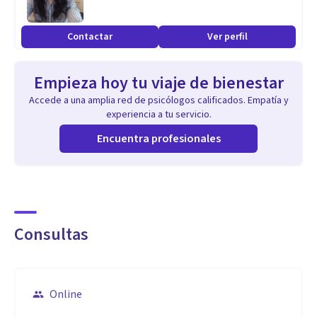
personas también. Me gusta leer casos e investigar y buscar
el significado de como llegaron ahí para poder encontrar
Contactar
Ver perfil
las herramientas para ayudar, trabajando en conjunto con
el compromiso de ambos. Estudie en autismo partnership
Empieza hoy tu viaje de bienestar
fundación en usa.
Accede a una amplia red de psicólogos calificados. Empatía y
experiencia a tu servicio.
Encuentra profesionales
Consultas
Online