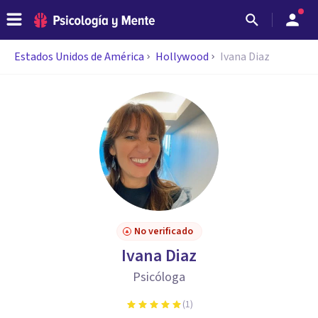
Estados Unidos de América
Hollywood
Ivana Diaz
No verificado
Ivana Diaz
Psicóloga
(
1
)