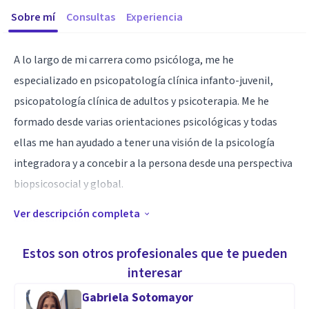
Sobre mí
Consultas
Experiencia
A lo largo de mi carrera como psicóloga, me he
especializado en psicopatología clínica infanto-juvenil,
psicopatología clínica de adultos y psicoterapia. Me he
formado desde varias orientaciones psicológicas y todas
ellas me han ayudado a tener una visión de la psicología
integradora y a concebir a la persona desde una perspectiva
biopsicosocial y global.
Ver descripción completa
Especialidad
Funde mi consulta y en ella vuelco mis esfuerzos para
Estos son otros profesionales que te pueden
ofrecer ayuda psicológica especializada a niños,
interesar
adolescentes, adultos y familias. Mi profesión es mi
Gabriela Sotomayor
vocación; me siento muy afortunada de poder ayudar a