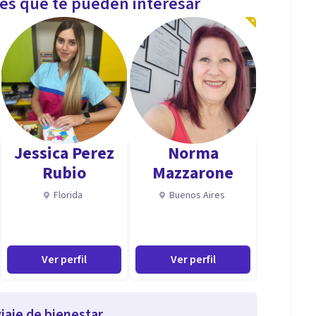
les que te pueden interesar
Jessica Perez
Norma
Rubio
Mazzarone
Florida
Buenos Aires
Ver perfil
Ver perfil
iaje de bienestar