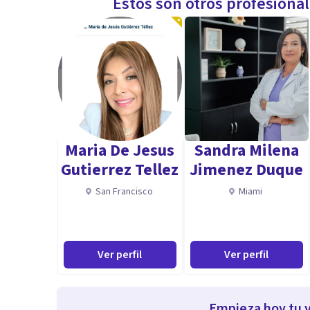
Estos son otros profesiona
Maria De Jesus
Sandra Milena
Gutierrez Tellez
Jimenez Duque
San Francisco
Miami
Ver perfil
Ver perfil
Empieza hoy tu v