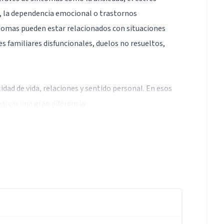
co, la dependencia emocional o trastornos
ntomas pueden estar relacionados con situaciones
nes familiares disfuncionales, duelos no resueltos,
dad de vida, relaciones y sentido personal. En esos
car una gran diferencia.
ños de experiencia en el acompañamiento de personas
 la Pontificia Universidad Católica de Valparaíso
t. A lo largo de mi carrera, he integrado además
orporal Reichiano, la medicina energética basada en
l abordaje de traumas.