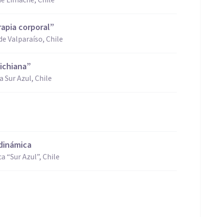
de Limache, Chile
rapia corporal”
de Valparaíso, Chile
eichiana”
 Sur Azul, Chile
odinámica
 “Sur Azul”, Chile