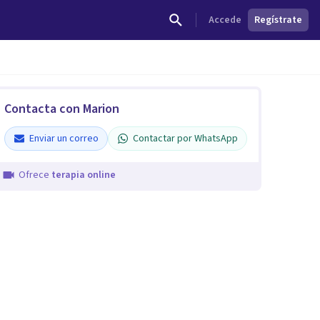
Accede
Regístrate
Contacta con Marion
Enviar un correo
Contactar por WhatsApp
Ofrece
terapia online
marion jaramillo quinteros
Verificado
5
Enviar un correo
Contactar por WhatsApp
terapia online