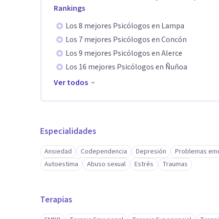
Aptitudes
Rankings
En mi práctica terapéutica integro tres enfoques que
Los 8 mejores Psicólogos en Lampa
Los 7 mejores Psicólogos en Concón
complementaria.
Los 9 mejores Psicólogos en Alerce
🌿La Terapia Gestalt invita a tomar conciencia de cómo
Los 16 mejores Psicólogos en Ñuñoa
diferencia de enfoques centrados solo en el pasado, b
Ver todos
favorecer el desarrollo de responsabilidad personal, 
bienestar.
🌿La Terapia Energética basada en el Chamanismo, gui
sobre el campo energético del cuerpo. A través de rit
Especialidades
permite liberar bloqueos emocionales y memorias que 
Ansiedad
Codependencia
Depresión
Problemas emo
transformación desde el alma.
Autoestima
Abuso sexual
Estrés
Traumas
🌿La Terapia T.I.C.® (Técnicas de Integración Cerebral
integración emocional mediante estimulación bilatera
Terapias
tratamiento de traumas, ansiedad y estrés, ofreciendo
sistema nervioso.