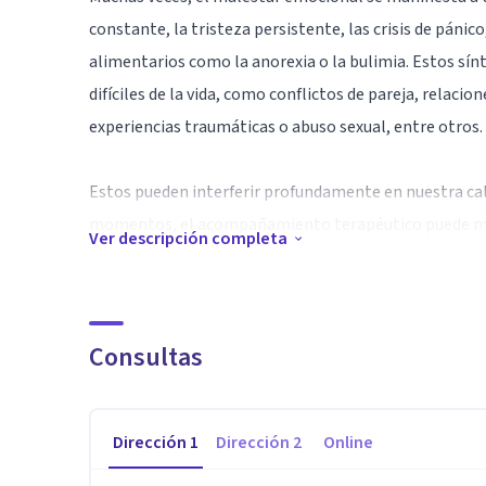
constante, la tristeza persistente, las crisis de páni
alimentarios como la anorexia o la bulimia. Estos sí
difíciles de la vida, como conflictos de pareja, relacio
experiencias traumáticas o abuso sexual, entre otros.
Estos pueden interferir profundamente en nuestra cali
momentos, el acompañamiento terapéutico puede mar
Ver descripción completa
Mi nombre es Marion, soy psicóloga clínica con 17 a
en procesos de sanación y transformación. Me formé en
Consultas
(Chile) y me especialicé en terapia sistémica y Gestal
herramientas de la psicología junguiana, el trabajo c
chamanismo y técnicas de integración cerebral para e
Dirección
1
Dirección
2
Online
Especialidad