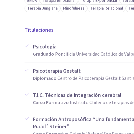
EMDR
Terapia Emocional
Terapia Experiencial
Terapi
🌿También cuento con Flores de Bach para apoyar el 
Terapia Jungiana
Mindfulness
Terapia Relacional
Te
Titulaciones
Psicología
Graduado
Pontificia Universidad Católica de Valpar
Psicoterapia Gestalt
Diplomado
Centro de Psicoterapia Gestalt Santi
T.I.C. Técnicas de integración cerebral
Curso Formativo
Instituto Chileno de terapias d
Formación Antroposófica “Una fundamentac
Rudolf Steiner”