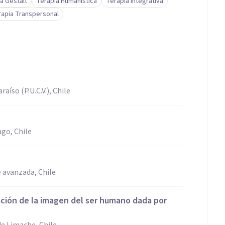
a Gestalt
Terapia Humanística
Terapia Integrativa
proceso de sanación emocional y energético.
rapia Transpersonal
aíso (P.U.C.V.), Chile
ago, Chile
e avanzada, Chile
ión de la imagen del ser humano dada por