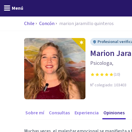
Menú
Chile
Concón
marion jaramillo quinteros
Profesional verifi
Marion Jara
Psicologa,
(
10
)
Nº colegiado:
103403
Sobre mí
Consultas
Experiencia
Opiniones
Muchas veces, el malestar emocional se manifiesta a 