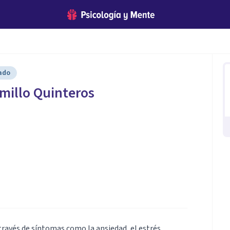
cado
millo Quinteros
través de síntomas como la ansiedad, el estrés