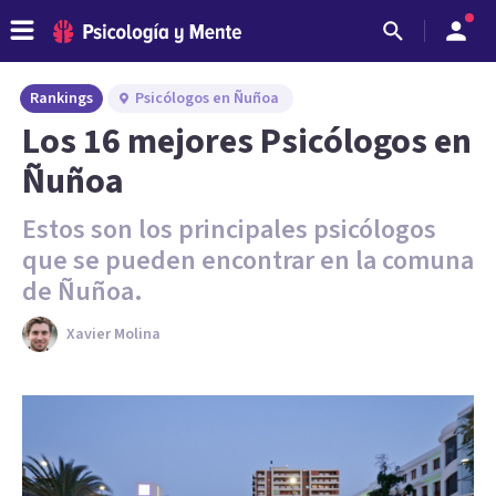
Rankings
Psicólogos en Ñuñoa
Los 16 mejores Psicólogos en
Ñuñoa
Estos son los principales psicólogos
que se pueden encontrar en la comuna
de Ñuñoa.
Xavier Molina