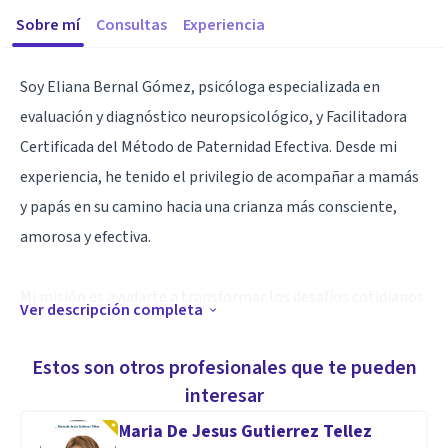
Sobre mí
Consultas
Experiencia
Soy Eliana Bernal Gómez, psicóloga especializada en
evaluación y diagnóstico neuropsicológico, y Facilitadora
Certificada del Método de Paternidad Efectiva. Desde mi
experiencia, he tenido el privilegio de acompañar a mamás
y papás en su camino hacia una crianza más consciente,
amorosa y efectiva.
Mi misión es ayudarte a transformar los desafíos cotidianos
Ver descripción completa
en oportunidades para conectar con tus hijos, creando un
hogar lleno de armonía, límites claros y amor
Estos son otros profesionales que te pueden
incondicional. A través de herramientas prácticas y
interesar
estrategias probadas, te mostraré que es posible criar
Maria De Jesus Gutierrez Tellez
desde el respeto, sin gritos ni castigos, y con resultados