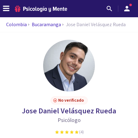
Colombia
Bucaramanga
Jose Daniel Velásquez Rueda
No verificado
Jose Daniel Velásquez Rueda
Psicólogo
(
4
)