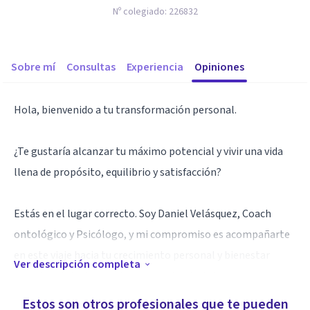
Nº colegiado:
226832
Sobre mí
Consultas
Experiencia
Opiniones
Hola, bienvenido a tu transformación personal.
¿Te gustaría alcanzar tu máximo potencial y vivir una vida
llena de propósito, equilibrio y satisfacción?
Estás en el lugar correcto. Soy Daniel Velásquez, Coach
ontológico y Psicólogo, y mi compromiso es acompañarte
en este viaje hacia tu crecimiento personal y bienestar
Ver descripción completa
emocional. Juntos exploraremos tus fortalezas,
enfrentaremos tus desafíos y construiremos el camino
Estos son otros profesionales que te pueden