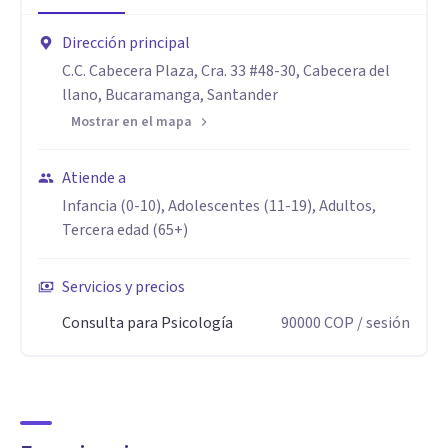
específicas, siempre desde la empatía y la comprensión.
- Resultados transformadores: mis pacientes han
Dirección principal
experimentado cambios significativos, como un mayor
C.C. Cabecera Plaza, Cra. 33 #48-30, Cabecera del
llano, Bucaramanga, Santander
bienestar emocional, relaciones más saludables y avances
Mostrar en el mapa
notables en su vida personal y profesional.
Atiende a
Infancia (0-10), Adolescentes (11-19), Adultos,
Tercera edad (65+)
Servicios y precios
Consulta para Psicología
90000
COP
/ sesión