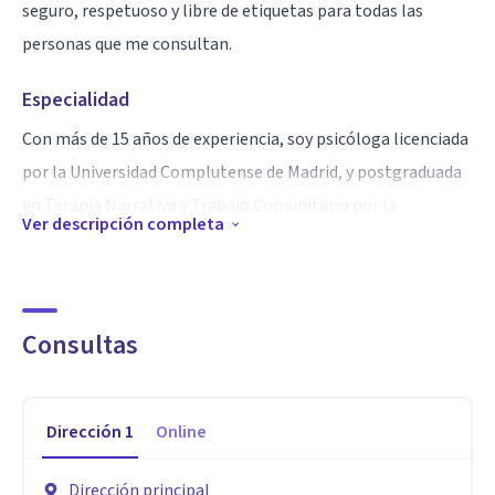
seguro, respetuoso y libre de etiquetas para todas las
personas que me consultan.
Especialidad
Con más de 15 años de experiencia, soy psicóloga licenciada
por la Universidad Complutense de Madrid, y postgraduada
en Terapia Narrativa y Trabajo Comunitario por la
Ver descripción completa
Universidad de Melbourne y el Dulwich Centre (Australia).
Además, tengo especializaciones en Medicina
Psicosomática, Orientación Psicológica, Mediación Familiar
y Estudios de Género. He colaborado con diversas
Consultas
instituciones públicas y privadas en el desarrollo de
proyectos de intervención, prevención y promoción de la
Dirección
1
Online
salud mental e impartido formación como docente,
coordinadora y tutora en estudios de grado y posgrado.
Dirección principal