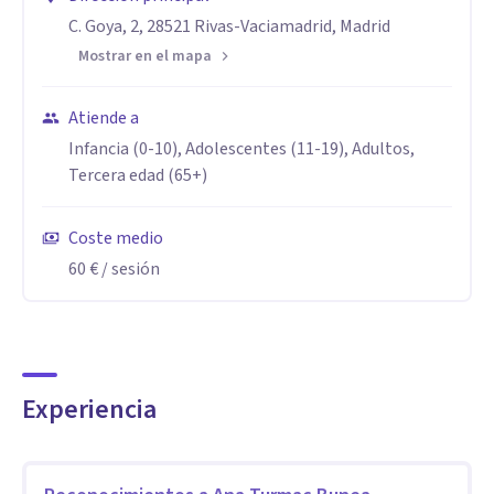
C. Goya, 2, 28521 Rivas-Vaciamadrid, Madrid
Aptitudes
Mostrar en el mapa
Creo firmemente que cada persona posee capacidades y
valores que pueden ayudarle a superar sus problemas. Estoy
Atiende a
aquí para acompañarte en cada etapa de tu proceso, ya sea
Infancia (0-10), Adolescentes (11-19), Adultos,
que estés enfrentando problemas emocionales,
Tercera edad (65+)
relacionales o de conducta, o que te enfrentes a situaciones
de injusticia social, violencia, abuso o pérdida. Trabajaremos
Coste medio
juntos desde un enfoque integral y contextualizado que
60 €
/ sesión
respeta y valora tus identidades étnicas, raciales y de
género, y que promueve una perspectiva inclusiva y
equitativa.
Experiencia