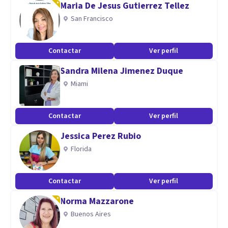
Maria De Jesus Gutierrez Tellez
disfuncionales, cambiándolos por unos más adaptativos y
San Francisco
que generen mayor bienestar emocional.
Contactar
Ver perfil
Ofrezco psicoterapia dirigida a adolescentes y adultos, ya
Sandra Milena Jimenez Duque
sea de modalidad online o presencial en el Oficentro El
Miami
Picacho, San Antonio de Los Altos.
Contactar
Ver perfil
Estaré feliz de acompañarte en el proceso terapéutico y que
Jessica Perez Rubio
juntos generemos cambios significativos en tu vida. Para
Florida
más información, no dudes en contactarme.
Contactar
Ver perfil
Norma Mazzarone
Buenos Aires