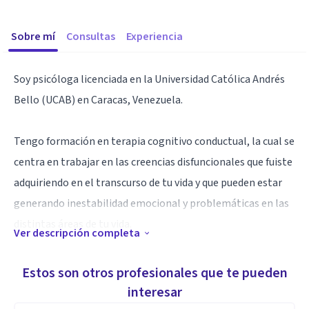
Sobre mí
Consultas
Experiencia
Soy psicóloga licenciada en la Universidad Católica Andrés
Bello (UCAB) en Caracas, Venezuela.
Tengo formación en terapia cognitivo conductual, la cual se
centra en trabajar en las creencias disfuncionales que fuiste
adquiriendo en el transcurso de tu vida y que pueden estar
generando inestabilidad emocional y problemáticas en las
distintas áreas de tu vida.
Ver descripción completa
La psicoterapia es un trabajo en equipo en el que juntos
Estos son otros profesionales que te pueden
vamos a entender tus patrones de pensamiento y conducta
interesar
con la finalidad de modificar aquellos que resulten