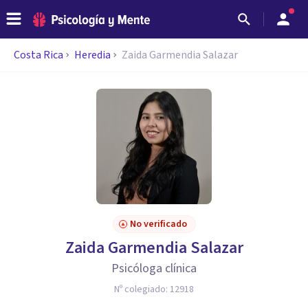
Costa Rica
Heredia
Zaida Garmendia Salazar
No verificado
Zaida Garmendia Salazar
Psicóloga clínica
Nº colegiado:
12918