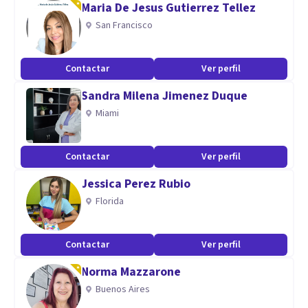
Maria De Jesus Gutierrez Tellez
Mi mayor deseo y logro es que mis pacientes se sientan a
San Francisco
gusto en consulta. Mi meta es que puedan lograr sus
objetivos de la manera más amena posible, siempre
Contactar
Ver perfil
apoyándolos en su crecimiento personal.
Sandra Milena Jimenez Duque
Miami
Contactar
Ver perfil
Jessica Perez Rubio
Florida
Contactar
Ver perfil
Norma Mazzarone
Buenos Aires