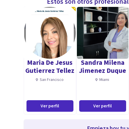
Estos son otros profesiona
Maria De Jesus
Sandra Milena
Gutierrez Tellez
Jimenez Duque
San Francisco
Miami
Ver perfil
Ver perfil
Empieza hoy tu v