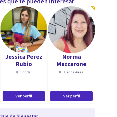
les que te pueden interesar
Jessica Perez
Norma
Rubio
Mazzarone
Florida
Buenos Aires
Ver perfil
Ver perfil
iaje de bienestar