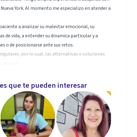
de Nueva York. Al momento me especializo en atender a
paciente a analizar su malestar emocional, su
s de vida, a entender su dinamica particular y a
es o de posicionarse ante sus retos.
ngulares, por lo cual, las alternativas o soluciones
cada cual.
tual, previa coordinacion de cita.
les que te pueden interesar
sis, con una licenciatura en psicologia de la
ado en Filosofia con concentracion en psicologia
o Piedras.