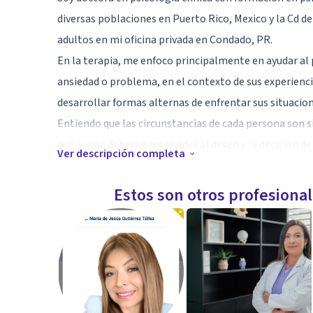
diversas poblaciones en Puerto Rico, Mexico y la Cd 
adultos en mi oficina privada en Condado, PR.
En la terapia, me enfoco principalmente en ayudar al 
ansiedad o problema, en el contexto de sus experiencia
desarrollar formas alternas de enfrentar sus situacion
Entiendo que las circunstancias de cada persona son si
que surjan deberan responder al deseo y la decision de 
Ver descripción completa
Estoy accessible a trabajar en persona o de manera vir
Ofrezco terapia en español y en ingles
Estos son otros profesiona
English and Spanish speaking therapist.
Especialidad
Mi especialidad es la Psicologia Clinica y el Psicoanali
Universidad Nacional Autonoma de Mexico y un doctor
clinica de la Universidad de Puerto Rico, Recinto de Ri