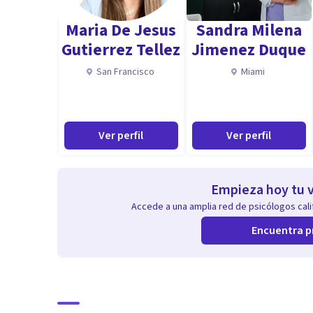
He trabajado con divesas poblaciones de todas las eda
Maria De Jesus
Sandra Milena
avanzada, asi como con parejas y familias. Lo que me
Gutierrez Tellez
Jimenez Duque
sensibilidad a las dificultades que enfrentan las perso
San Francisco
Miami
Tengo estudios de formacion psicoanalitica del Centro
Clinica de Madrid y participo de otros foros de Psicoan
Ver perfil
Ver perfil
Empieza hoy tu v
Accede a una amplia red de psicólogos calif
Encuentra p