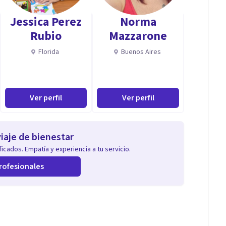
des, ninos, adolescentes, adultos y personas de edad
Jessica Perez
Norma
 ha brindado una amplia experiencia y mayor
Rubio
Mazzarone
nas.
Florida
Buenos Aires
 de estudios de Psicoanalisis Lacaniano, Seccion
alisis lacaniano en Puerto Rico, Nueva York y Mexico.
Ver perfil
Ver perfil
iaje de bienestar
icados. Empatía y experiencia a tu servicio.
rofesionales