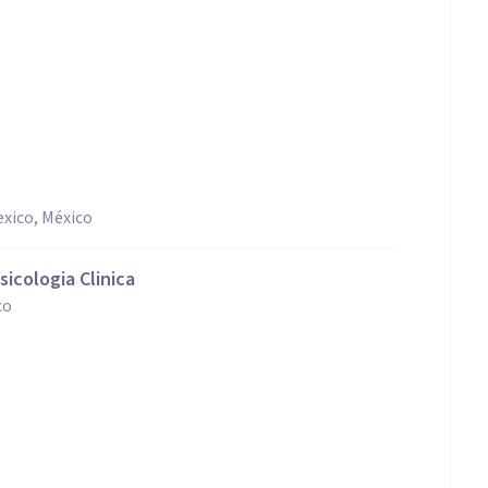
xico, México
icologia Clinica
co