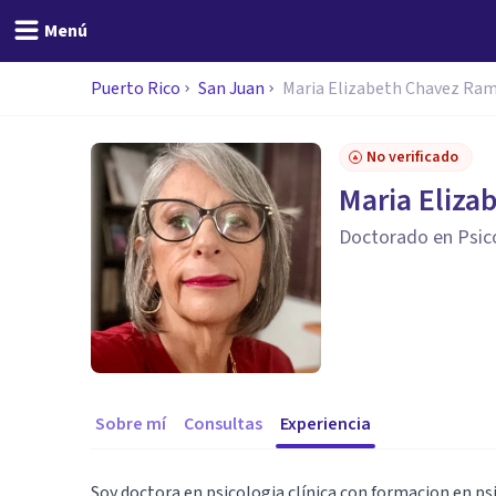
Menú
Puerto Rico
San Juan
Maria Elizabeth Chavez Ra
No verificado
Maria Eliz
Doctorado en Psico
Sobre mí
Consultas
Experiencia
Soy doctora en psicologia clínica con formacion en ps