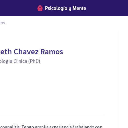
mos
abeth Chavez Ramos
logia Clinica (PhD)
icoanalisis. Tengo amplia experiencia trabajando con