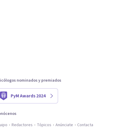
icólogos nominados y premiados
PyM Awards 2024
onócenos
uipo
Redactores
Tópicos
Anúnciate
Contacta