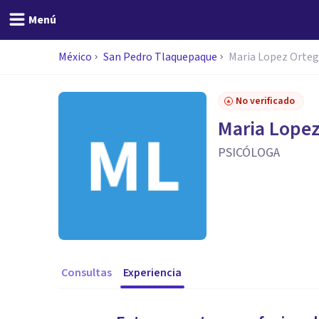
Menú
México
San Pedro Tlaquepaque
Maria Lopez Orte
No verificado
Maria Lopez
PSICÓLOGA
Consultas
Experiencia