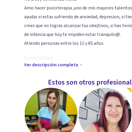
Amo hacer psicoterapia ,uno de mis mayores talentos
ayudar si estas sufriendo de ansiedad, depresion, si t
crees que no logras alcanzar tus obejtivos, si has ten
de infancia que hoy te impiden estar tranquilo@.
Atiendo personas entre los 11 y 65 años.
Especialidad
Ver descripción completa
Soy Psicologa social , Magister en gestion de proyecto
Estos son otros profesiona
Aptitudes
soy muy creativa en mis sesiones, trato de no solo ser
consiente de tus necesidades donde ocupes tu mente y