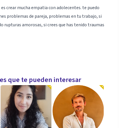
 es crear mucha empatia con adolecentes. te puedo
ienes problemas de pareja, problemas en tu trabajo, si
ido rupturas amorosas, si crees que has tenido traumas
s culturales y creativos.
les que te pueden interesar
 un canal de alternativas sino tambien una guia
 explotes tus habilidades.