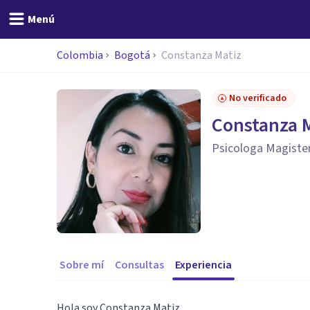
Menú
Colombia
Bogotá
Constanza Matiz
No verificado
Constanza 
Psicologa Magister 
Sobre mí
Consultas
Experiencia
Hola soy Constanza Matiz