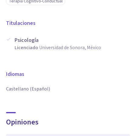
Terapia Cognitivo-Conductual
salud asegura un tratamiento holístico y multidisciplinario,
adaptado a las necesidades individuales de cada paciente.
Titulaciones
Además, su experiencia abarca el trabajo con diversos
grupos etarios, especialmente adolescentes y jóvenes
Psicología
adultos, promoviendo su crecimiento personal y resiliencia.
Licenciado
Universidad de Sonora, México
Idiomas
Castellano (Español)
Opiniones