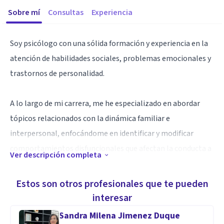
Sobre mí
Consultas
Experiencia
Soy psicólogo con una sólida formación y experiencia en la
atención de habilidades sociales, problemas emocionales y
trastornos de personalidad.
A lo largo de mi carrera, me he especializado en abordar
tópicos relacionados con la dinámica familiar e
interpersonal, enfocándome en identificar y modificar
comportamientos disfuncionales que afectan la conducta a
Ver descripción completa
nivel clínico. Mi trabajo se centra en proporcionar un
espacio seguro y de apoyo para que mis pacientes puedan
Estos son otros profesionales que te pueden
explorar sus emociones y desarrollar estrategias efectivas
interesar
para mejorar su bienestar. Además, he trabajado con
Sandra Milena Jimenez Duque
diversos grupos etarios, incluyendo adolescentes y jóvenes