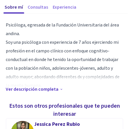
Sobre mí
Consultas
Experiencia
Psicóloga, egresada de la Fundación Universitaria del área
andina.
Soy una psicóloga con experiencia de 7 años ejerciendo mi
profesión en el campo clínico con enfoque cognitivo-
conductual en donde he tenido la oportunidad de trabajar
con la población niños, adolescentes-jóvenes, adulto y
adulto mayor; abordando diferentes dx y complejidades de
la mente humana.
Ver descripción completa
Aptitudes
Estos son otros profesionales que te pueden
Cuento con una sensibilidad especial para conectar con las
interesar
emociones de las personas y generar un espacio seguro,
Jessica Perez Rubio
empático y libre de juicios. Tengo habilidades sólidas en la