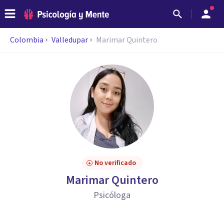
Colombia
Valledupar
Marimar Quintero
No verificado
Marimar Quintero
Psicóloga