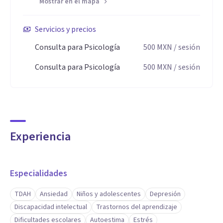
Mostrar en el mapa
Discapacidad intelectual
Servicios y precios
Consulta para Psicología
500
MXN
/ sesión
Aptitudes
Consulta para Psicología
500
MXN
/ sesión
Cuento con habilidades que me permiten ofrecer un
acompañamiento integral y adaptado a cada persona:
Diseño de estrategias prácticas para mejorar la atención y
el rendimiento académico.
Experiencia
Implementación de técnicas para la gestión emocional y la
Especialidades
reducción de la ansiedad.
TDAH
Ansiedad
Niños y adolescentes
Depresión
Fortalecimiento de la autoestima y la confianza personal.
Discapacidad intelectual
Trastornos del aprendizaje
Dificultades escolares
Autoestima
Estrés