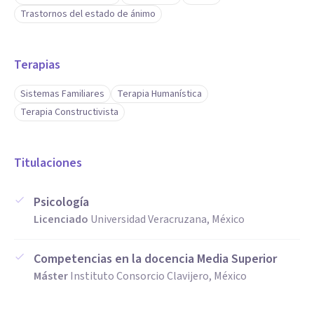
Trastornos del estado de ánimo
Creación de planes de intervención personalizados,
ajustados a las necesidades de cada paciente.
Terapias
Promoción de la inclusión y el desarrollo integral en
Sistemas Familiares
Terapia Humanística
contextos escolares y familiares.
Terapia Constructivista
Titulaciones
Psicología
Licenciado
Universidad Veracruzana, México
Competencias en la docencia Media Superior
Máster
Instituto Consorcio Clavijero, México