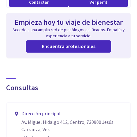
académicos. Busco que cada sesión sea un espacio seguro,
Contactar
Ver perfil
claro y flexible, donde juntos podamos construir soluciones
que se ajusten a tu realidad.
Empieza hoy tu viaje de bienestar
Accede a una amplia red de psicólogos calificados. Empatía y
Especialidad
experiencia a tu servicio.
Me dedico al acompañamiento psicológico de niños,
Encuentra profesionales
adolescentes, jóvenes y adultos, abordando
principalmente:
TDAH y trastornos del aprendizaje
Consultas
Ansiedad, depresión y estrés
Dirección principal
Dificultades escolares y baja motivación
Av. Miguel Hidalgo 412, Centro, 730900 Jesús
Carranza, Ver.
Trastornos del estado de ánimo