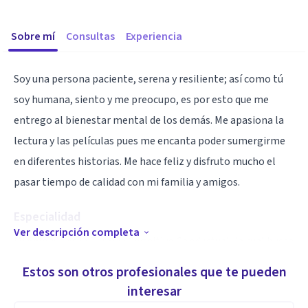
Sobre mí
Consultas
Experiencia
Soy una persona paciente, serena y resiliente; así como tú
soy humana, siento y me preocupo, es por esto que me
entrego al bienestar mental de los demás. Me apasiona la
lectura y las películas pues me encanta poder sumergirme
en diferentes historias. Me hace feliz y disfruto mucho el
pasar tiempo de calidad con mi familia y amigos.
Especialidad
Ver descripción completa
Mi enfoque es la Terapia Cognitivo Conductual, la cual busca
identificar y cambiar patrones de pensamientos y
Estos son otros profesionales que te pueden
comportamientos desadaptativos que contribuyen al
interesar
malestar emocional. En base a este, te estaré brindando