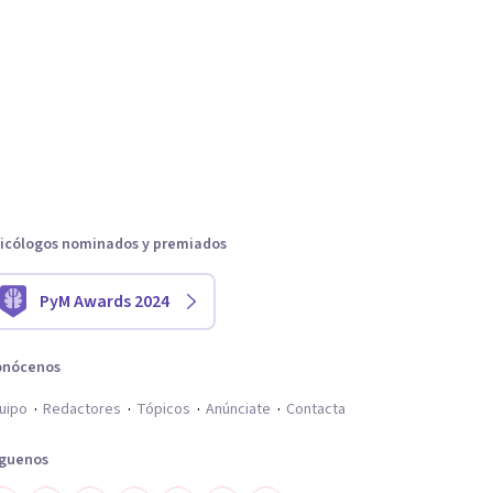
icólogos nominados y premiados
PyM Awards 2024
onócenos
uipo
Redactores
Tópicos
Anúnciate
Contacta
íguenos