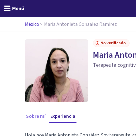
Menú
México
Maria Antonieta Gonzalez Ramirez
No verificado
Maria Anton
Terapeuta cogniti
Sobre mí
Experiencia
Hola, soy María Antonieta González. Soy terapeuta, 