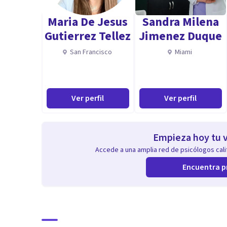
Maria De Jesus
Sandra Milena
Aptitudes
Gutierrez Tellez
Jimenez Duque
Enfoque Cognitivo Conductual (CBT): Especialista en l
San Francisco
Miami
provocan malestar.
Gestión Emocional: Capacidad para ayudar a conocer 
Ver perfil
Ver perfil
Modificación de Conductas Dañinas: Habilidad para mod
CBT.
Empieza hoy tu v
Accede a una amplia red de psicólogos calif
Manejo de Depresión: Experiencia en abordar y tratar 
Encuentra p
Tratamiento de Ansiedad: Competencia en el manejo d
conductuales.