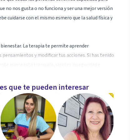
ue no nos gusta o no funciona y ser una mejor versión
be cuidarse con el mismo esmero que la salud física y
 bienestar. La terapia te permite aprender
 pensamientos y modificar tus acciones. Si has tenido
te nunca está tranquila, sientes inseguridad e
rumadora, inicia tu tratamiento para que puedas
les que te pueden interesar
ue permite identificar los pensamientos y creencias
ones de manera saludable para ser capaz de modificar
 depresión, ansiedad y estrés de una manera objetiva