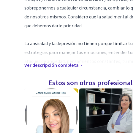
sobreponernos a cualquier circunstancia, cambiar lo q
de nosotros mismos. Considero que la salud mental de
que debemos darle prioridad.
La ansiedad y la depresión no tienen porque limitar tu
estrategias para manejar tus emociones, entender tus
ataques de ansiedad, pensamientos constantes, tu men
Ver descripción completa
incertidumbre, apatía, indiferencia o una tristeza ab
recobrar tu equilibrio y salud mental.
Estos son otros profesiona
Especialidad
Mi especialidad es el enfoque cognitivo conductual, q
que provocan malestar, conocer y gestionar las emoci
conductas dañinas. Esta modalidad permite abordar la
y mejorar de manera progresiva.