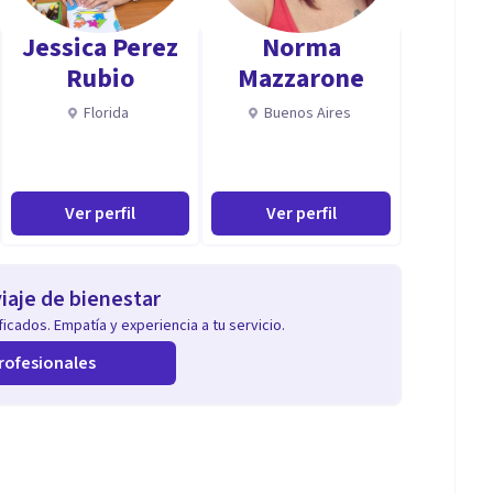
Jessica Perez
Norma
Rubio
Mazzarone
a identificación de pensamientos y creencias que
Florida
Buenos Aires
y gestionar las emociones de manera saludable.
Ver perfil
Ver perfil
ificar conductas perjudiciales a través de técnicas de
iaje de bienestar
icados. Empatía y experiencia a tu servicio.
la depresión de manera objetiva.
rofesionales
e la ansiedad utilizando enfoques cognitivos