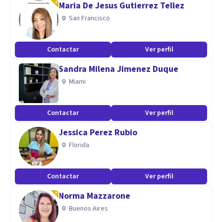
Maria De Jesus Gutierrez Tellez
tienes avances positivos y reales que te generen bienestar,
San Francisco
te invito a probar la terapia Dialéctica conductual (DBT).
Contactar
Ver perfil
Sesiones en linea para jóvenes y adultos, terapia individual,
Sandra Milena Jimenez Duque
terapias de grupo, coaching de desarrollo personal y
Miami
mejoramiento de la autoestima.
Especialidad
Contactar
Ver perfil
Terapia integral + DBT
Jessica Perez Rubio
Resolución de problemas.
Florida
Coaching.
Problemas de autoestima, adaptabilidad y relaciones
Contactar
Ver perfil
familiares y personales.
Norma Mazzarone
Buenos Aires