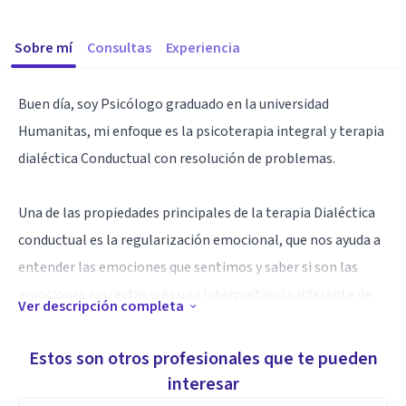
Sobre mí
Consultas
Experiencia
Buen día, soy Psicólogo graduado en la universidad
Humanitas, mi enfoque es la psicoterapia integral y terapia
dialéctica Conductual con resolución de problemas.
Una de las propiedades principales de la terapia Dialéctica
conductual es la regularización emocional, que nos ayuda a
entender las emociones que sentimos y saber si son las
emociones correctas o es una interpretación diferente de
Ver descripción completa
una emoción real y oculta.
Estos son otros profesionales que te pueden
Si ya has probado varias terapias y aún no encuentras una en
interesar
la que realmente te sientas cómodo y en la que sientas que