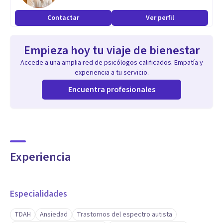
Contactar
Ver perfil
Aptitudes
Mi enfoque en esta área es debido a que yo también soy una
Empieza hoy tu viaje de bienestar
persona autista y con ello puedo comprender
Accede a una amplia red de psicólogos calificados. Empatía y
inherentemente las perspectivas y experiencias que una
experiencia a tu servicio.
persona neurodivergente presenta en su día a día, quiero
Encuentra profesionales
brindarle este apoyo a las personas adultas que consideran
no poseer las mismas oportunidades que llegan a
observarse primordialmente en la niñez / adolescencia.
Experiencia
Especialidades
TDAH
Ansiedad
Trastornos del espectro autista