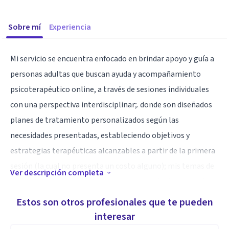
Sobre mí
Experiencia
Mi servicio se encuentra enfocado en brindar apoyo y guía a
personas adultas que buscan ayuda y acompañamiento
psicoterapéutico online, a través de sesiones individuales
con una perspectiva interdisciplinar;. donde son diseñados
planes de tratamiento personalizados según las
necesidades presentadas, estableciendo objetivos y
estrategias terapéuticas alcanzables a partir de la primera
sesión (la cual no presenta un costo alguno); mis temas de
Ver descripción completa
trabajo se orientan a temas como: tratamiento de adultos
neurodiversos (TEA, TDAH, etc.), ansiedad, autoestima y
Estos son otros profesionales que te pueden
autoconcepto, identidad de género y sexualidad, relaciones
interesar
interpersonales y dificultades sociales, entre otros.