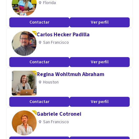
Florida
Me gusta empatizar con mis pacientes tu sobre todo que
sientan que más que Terapeuta es una persona que está
Contactar
Ver perfil
para acompañarle en su proceso según la situación que
Carlos Hecker Padilla
acude a consulta Psicológica.
San Francisco
Contactar
Ver perfil
Regina Wohltmuh Abraham
Houston
Contactar
Ver perfil
Gabriele Cotronei
San Francisco