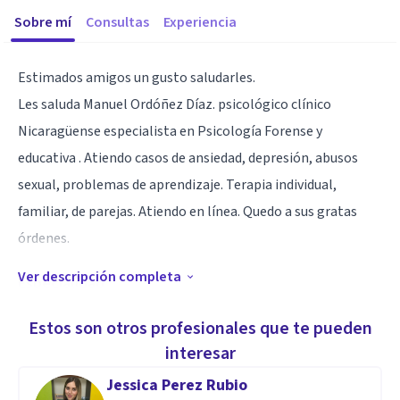
Sobre mí
Consultas
Experiencia
Estimados amigos un gusto saludarles.
Les saluda Manuel Ordóñez Díaz. psicológico clínico
Nicaragüense especialista en Psicología Forense y
educativa . Atiendo casos de ansiedad, depresión, abusos
sexual, problemas de aprendizaje. Terapia individual,
familiar, de parejas. Atiendo en línea. Quedo a sus gratas
órdenes.
Ver descripción completa
Especialidad
Psicólogo Clínico con especialidad en Psicología Educativa y
Estos son otros profesionales que te pueden
Psicología Forense
interesar
Jessica Perez Rubio
Aptitudes