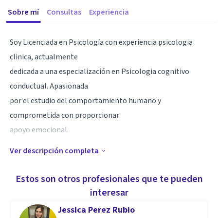
Sobre mí
Consultas
Experiencia
Soy Licenciada en Psicología con experiencia psicologia
clinica, actualmente
dedicada a una especialización en Psicologia cognitivo
conductual. Apasionada
por el estudio del comportamiento humano y
comprometida con proporcionar
apoyo emocional.
Ver descripción completa
Especialidad
Mi enfoque se centra en entender cómo nuestros
Estos son otros profesionales que te pueden
pensamientos y comportamientos afectan nuestras
interesar
emociones, mi objetivo es que te sientas comodo y seguro,
Jessica Perez Rubio
dandote herramientas practicas para que puedas aplicar en