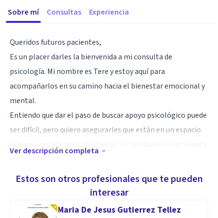
Sobre mí
Consultas
Experiencia
Queridos futuros pacientes,
Es un placer darles la bienvenida a mi consulta de
psicología. Mi nombre es Tere y estoy aquí para
acompañarlos en su camino hacia el bienestar emocional y
mental.
Entiendo que dar el paso de buscar apoyo psicológico puede
ser difícil, pero quiero asegurarles que están en un espacio
seguro y confidencial. Mi objetivo es brindarles un ambiente
Ver descripción completa
cálido y libre de juicios, donde puedan expresarse
libremente y trabajar juntos en sus metas personales.
Estos son otros profesionales que te pueden
Como profesional de la psicología, he tenido el privilegio de
interesar
ayudar a muchas personas a superar desafíos, gestionar el
Maria De Jesus Gutierrez Tellez
estrés y encontrar formas saludables de afrontar las