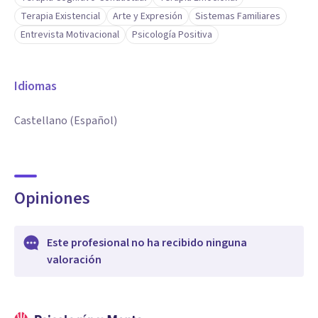
Terapia Existencial
Arte y Expresión
Sistemas Familiares
empática... con atención consciente y reflexiva que
Entrevista Motivacional
Psicología Positiva
garantice un proceso cuidado y basado en el respeto por el
otro.
Idiomas
Castellano (Español)
Opiniones
Este profesional no ha recibido ninguna
valoración