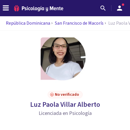
República Dominicana
San Francisco de Macorís
Luz Paola V
No verificado
Luz Paola Villar Alberto
Licenciada en Psicología