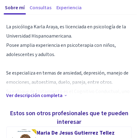
Sobre mí
Consultas
Experiencia
La psicóloga Karla Araya, es licenciada en psicología de la
Universidad Hispanoamericana.
Posee amplia experiencia en psicoterapia con niños,
adolescentes y adultos.
Se especializa en temas de ansiedad, depresión, manejo de
emociones, autoestima, duelo, pareja, entre otros.
Su enfoque de tratamiento es el Cognitivo Conductual, uno
Ver descripción completa
de los enfoques más efectivos y utilizados en la actualidad,
con total respaldo y evidencia científica.
Estos son otros profesionales que te pueden
interesar
La psicóloga Karla Araya, ofrece consulta tanto en
Maria De Jesus Gutierrez Tellez
modalidad presencial como virtual.