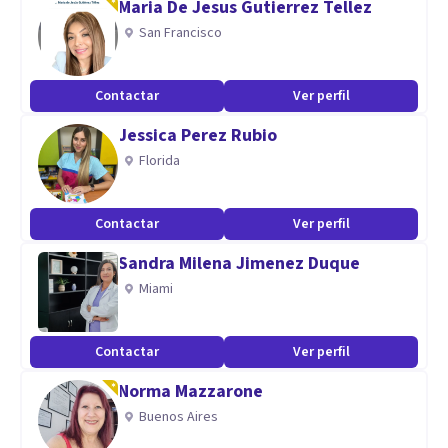
Maria De Jesus Gutierrez Tellez
Psicoterapia para adultos
San Francisco
Psicoterapia para la tercera edad
Terapia de pareja
Contactar
Ver perfil
Terapia familiar
Jessica Perez Rubio
Psicoeducación
Florida
Supervisión de Psicólogos/as
Contactar
Ver perfil
Sandra Milena Jimenez Duque
Miami
Contactar
Ver perfil
Norma Mazzarone
Buenos Aires