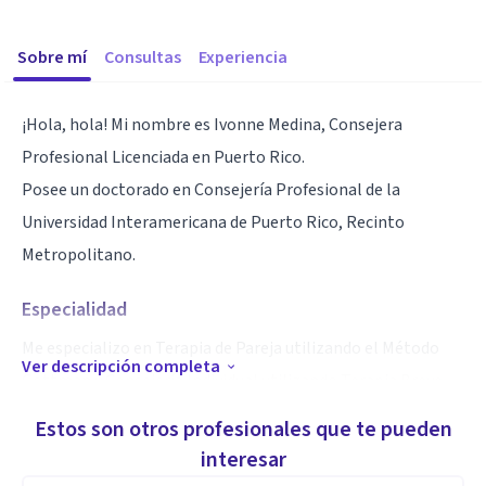
Sobre mí
Consultas
Experiencia
¡Hola, hola! Mi nombre es Ivonne Medina, Consejera
Profesional Licenciada en Puerto Rico.
Posee un doctorado en Consejería Profesional de la
Universidad Interamericana de Puerto Rico, Recinto
Metropolitano.
Especialidad
Me especializo en Terapia de Pareja utilizando el Método
Ver descripción completa
Gottman y Consejería Individual utilizando Terapia Breve
enfocada en Solución de Problemas, Terapia de Aceptación
Estos son otros profesionales que te pueden
y Compromiso y el Enfoque Cognitivo Conductual.
interesar