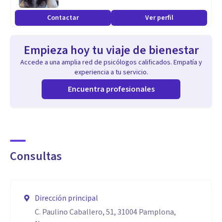
Especialidad
Contactar
Ver perfil
Mi especialidad está en el trabajo y desarrollo personal con
personas adultas y adultas mayores que identifiquen un
Empieza hoy tu viaje de bienestar
malestar o un patrón del cual surja una necesidad de
Accede a una amplia red de psicólogos calificados. Empatía y
reaprender con el objetivo de mejorar a nivel emocional y
experiencia a tu servicio.
gestión de habilidades sociales.
Encuentra profesionales
Consultas
Dirección principal
C. Paulino Caballero, 51, 31004 Pamplona,