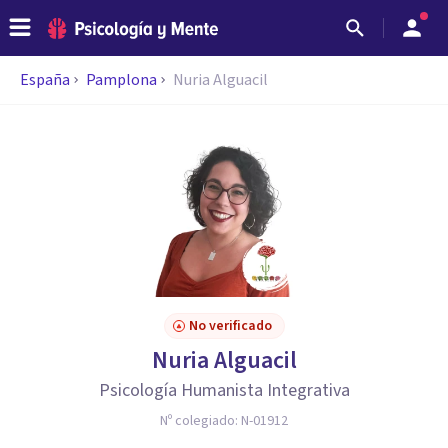
España
Pamplona
Nuria Alguacil
No verificado
Nuria Alguacil
Psicología Humanista Integrativa
Nº colegiado:
N-01912