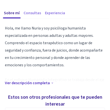
Sobre mí
Consultas
Experiencia
Hola, me llamo Nuria y soy psicóloga humanista
especializada en personas adultas y adultas mayores.
Comprendo el espacio terapéutico como un lugar de
seguridad y confianza, fuera de juicios, donde acompañarte
en tu crecimiento personal y donde aprender de las
emociones y los comportamientos.
En el enfoque Humanista Integrativo se trabaja desde el eje
Ver descripción completa
de la relación terapéutica teniendo como base el amor y la
comprensión al paciente como sujeto activo de su vida.
Estos son otros profesionales que te pueden
interesar
Te acompañaré en esa búsqueda donde darte cuenta del