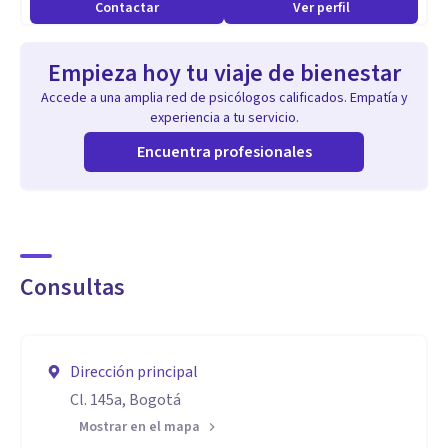
Contactar
Ver perfil
Capacidad para generar ideas nuevas y originales.
Habilidad para crear obras de arte, música, o literatura.
Empieza hoy tu viaje de bienestar
Capacidad para planificar y organizar tareas de manera
Accede a una amplia red de psicólogos calificados. Empatía y
eficiente.
experiencia a tu servicio.
Habilidad para guiar y motivar a un equipo hacia un objetivo
Encuentra profesionales
común
Consultas
Dirección principal
Cl. 145a, Bogotá
Mostrar en el mapa