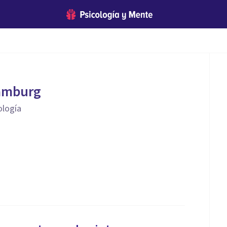
amburg
ología