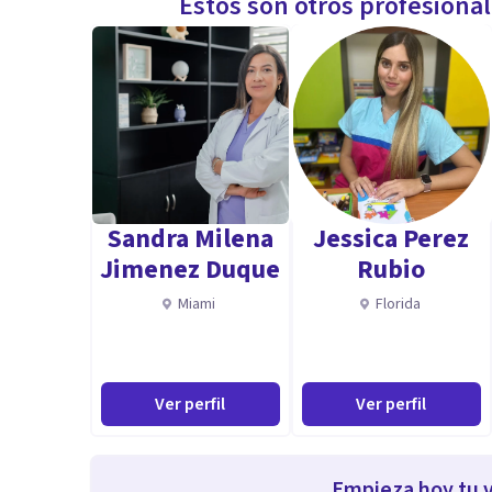
Estos son otros profesiona
Sandra Milena
Jessica Perez
Jimenez Duque
Rubio
Miami
Florida
Ver perfil
Ver perfil
Empieza hoy tu v