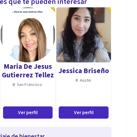
les que te pueden interesar
Maria De Jesus
Jessica Briseño
Gutierrez Tellez
Austin
San Francisco
Ver perfil
Ver perfil
iaje de bienestar