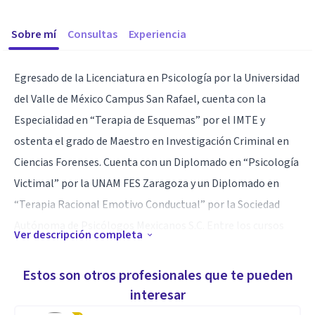
Sobre mí
Consultas
Experiencia
Egresado de la Licenciatura en Psicología por la Universidad
del Valle de México Campus San Rafael, cuenta con la
Especialidad en “Terapia de Esquemas” por el IMTE y
ostenta el grado de Maestro en Investigación Criminal en
Ciencias Forenses. Cuenta con un Diplomado en “Psicología
Victimal” por la UNAM FES Zaragoza y un Diplomado en
“Terapia Racional Emotivo Conductual” por la Sociedad
Autónoma de Psicólogos Mexicanos S.C. Entre los cursos
Ver descripción completa
que ha tomado se encuentran: “Detección de mentiras y
lenguaje corporal”, “Prevención de la Tortura”, “Estrategias
Estos son otros profesionales que te pueden
de intervención oportuna en el consumo de sustancias
interesar
psicoactivas” y “Primeros Auxilios Psicológicos”.