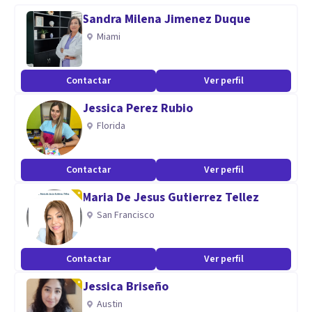
Sandra Milena Jimenez Duque
Comunicación eficaz y empatía: Poseo una habilidad natural
Miami
para establecer un entorno de confianza, tanto con
pacientes como con sus familias, lo que facilita el proceso
Contactar
Ver perfil
terapéutico.
Jessica Perez Rubio
Florida
Profesionalidad.
Implicación.
Contactar
Ver perfil
Maria De Jesus Gutierrez Tellez
Seriedad.
San Francisco
Contactar
Ver perfil
Jessica Briseño
Austin