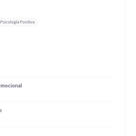
Psicología Positiva
 emocional
o