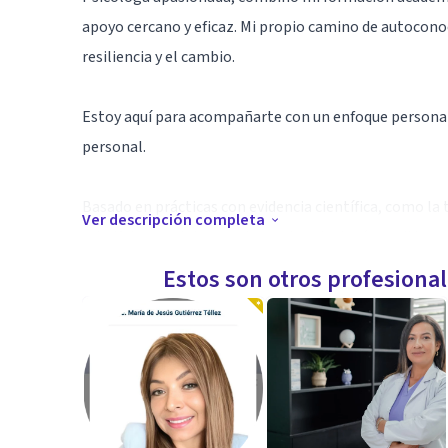
apoyo cercano y eficaz. Mi propio camino de autocon
resiliencia y el cambio.
Estoy aquí para acompañarte con un enfoque personal
personal.
Basado en prácticas con evidencia científica, como la
Ver descripción completa
mindfulness e intervenciones de psicología positiva, 
una vida más plena.
Estos son otros profesiona
La psicología está en constante evolución, siendo un
transformaciones culturales, por eso, trato de evolu
mejor manera de ayudar a mis pacientes en lo que re
Comencemos juntos este viaje, explorando los caminos