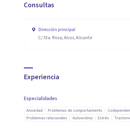
Consultas
Trastorno obsesivo-compulsivo (TOC)
Dirección principal
Burnout (Agotamiento y estrés relacionado con el tr
C/ Sta. Rosa, Alcoi, Alicante
Aptitudes
Psicologa Colegiada, Experta en Psicologia Positiva,
TOC, Apego Y Relaciones de Pareja.
Experiencia
Especialidades
Ansiedad
Problemas de comportamiento
Codependen
Problemas relacionales
Autoestima
Estrés
Trastorn