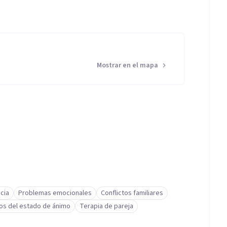
abajo)
Mostrar en el mapa
 Gestion Emocional Y Mindfulness con formacion en
cia
Problemas emocionales
Conflictos familiares
os del estado de ánimo
Terapia de pareja