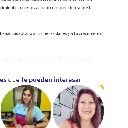
ocimiento ha reforzado mi comprensión sobre la
izado, adaptado a tus necesidades y a tu crecimiento
 terapia cognitivo-conductual (TCC), técnicas de
adaptadas para ayudarte a alcanzar tus metas y vivir
les que te pueden interesar
 campo dinámico susceptible a cambios sociales y
cionar y mantenerme actualizada para encontrar la
almente necesitan.
 hacia tu bienestar y crecimiento!