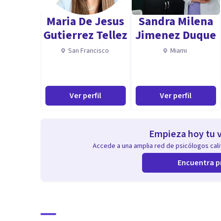
Maria De Jesus
Sandra Milena
Especialidad
Gutierrez Tellez
Jimenez Duque
Áreas de especialización:
San Francisco
Miami
Ansiedad, manejo del estrés y pánico
Ver perfil
Ver perfil
Problemas de apego y relaciones
Autoestima y crecimiento personal
Empieza hoy tu v
Accede a una amplia red de psicólogos calif
Entrenamiento en asertividad
Encuentra p
Creación y mantenimiento de límites saludables
Regulación emocional