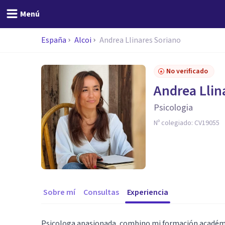
Menú
España
Alcoi
Andrea Llinares Soriano
No verificado
Andrea Llin
Psicologia
Nº colegiado:
CV19055
Sobre mí
Consultas
Experiencia
Psicologa apasionada, combino mi formación académic