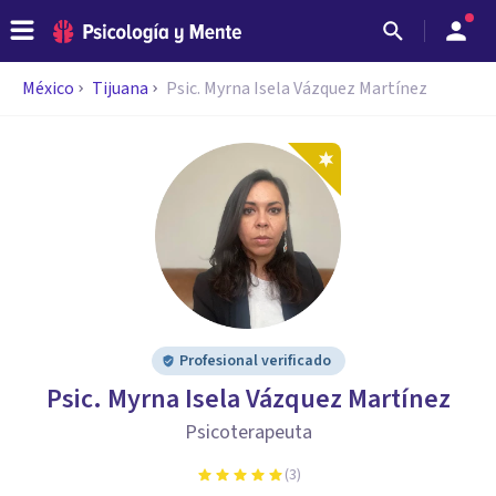
México
Tijuana
Psic. Myrna Isela Vázquez Martínez
Profesional verificado
Psic. Myrna Isela Vázquez Martínez
Psicoterapeuta
(
3
)