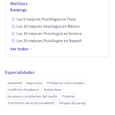
Martínez
Aptitudes
Rankings
Mi trabajo terapéutico se centra en:
Los 5 mejores Psicólogos en Tepic
Los 10 mejores Sexólogos en México
Comprender el origen emocional de lo que estás viviendo
Los 10 mejores Psicólogos en Sonora
Identificar patrones de pensamiento, emoción y conducta
Los 10 mejores Psicólogos en Nayarit
Desarrollar herramientas prácticas para tu día a día
Ver todos
Fortalecer tu autoestima y tu capacidad de decisión
Acompañarte a tu ritmo, sin presiones ni juicios
La terapia es un proceso colaborativo: caminamos juntos
Especialidades
hacia una mayor claridad emocional y bienestar.
Ansiedad
Depresión
Problemas emocionales
Conflictos familiares
Autoestima
Insomnio y problemas del sueño
Traumas
Trastornos de la personalidad
Terapia de pareja