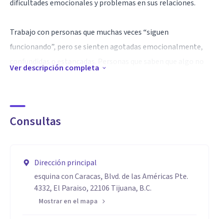
dificultades emocionales y problemas en sus relaciones.
Trabajo con personas que muchas veces “siguen
funcionando”, pero se sienten agotadas emocionalmente,
confundidas o estancadas. Personas que saben que algo no
Ver descripción completa
está bien, aunque no siempre puedan ponerlo en palabras.
Mi enfoque terapéutico se basa en ofrecer un espacio
Consultas
seguro, confidencial y sin juicios, donde podamos
comprender juntos qué te está pasando, por qué te sientes
así y cómo generar cambios reales y sostenibles en tu vida
Dirección principal
cotidiana.
esquina con Caracas, Blvd. de las Américas Pte.
4332, El Paraiso, 22106 Tijuana, B.C.
Creo en procesos terapéuticos claros, humanos y
Mostrar en el mapa
respetuosos, adaptados a cada persona y a su momento