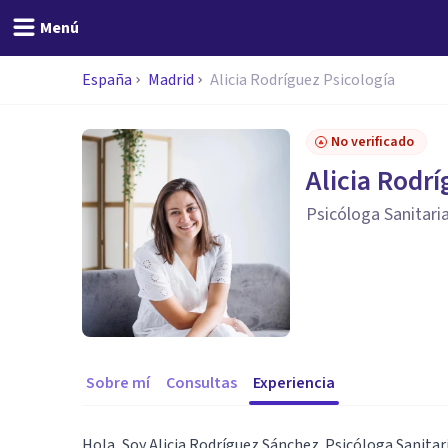
Menú
España
Madrid
Alicia Rodríguez Psicología
No verificado
Alicia Rodrí
Psicóloga Sanitari
Sobre mí
Consultas
Experiencia
Hola, Soy Alicia Rodríguez Sánchez. Psicóloga Sanitari