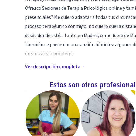
Ofrezco Sesiones de Terapia Psicológica online y tamb
presenciales? Me quiero adaptar a todas tus circunstan
proceso terapéutico conmigo, no quiero que la distan
desde donde estés, tanto en Madrid, como fuera de Ma
También se puede dar una versión híbrida si algunos d
organizar sin problema.
Ver descripción completa
Especialidad
Ansiedad
Estos son otros profesiona
Depresión
Estrés
Inseguridades
Autoestima
Comunicación
Fobias