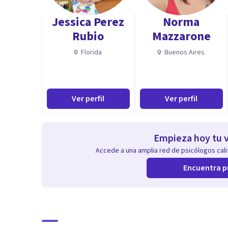
Inestabilidad emocional
Jessica Perez
Norma
Problemas de pareja
Rubio
Mazzarone
Cambios vitales
Florida
Buenos Aires
Duelo
Duelo por cambio de país
Aptitudes
Ver perfil
Ver perfil
Cercanía y apoyo
Empatía y escucha
Empieza hoy tu v
Mirada integradora
Accede a una amplia red de psicólogos calif
Apertura y crecimiento
Encuentra p
Acompañamiento
Divulgación