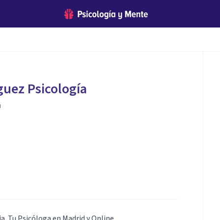
guez Psicología
a
a. Tu Psicóloga en Madrid y Online.