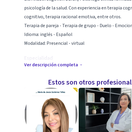
psicología de la salud. Con experiencia en terapia co
cognitivo, terapia racional emotiva, entre otros.
Terapia de pareja - Terapia de grupo - Duelo - Emoci
Idioma: inglés - Español
Modalidad: Presencial - virtual
Especialidad
Ver descripción completa
Idioma: inglés - Español
Modalidad: Presencial - virtual
Estos son otros profesiona
experiencia en terapia cognitivo conductual, terapia 
entre otros.
Terapia de pareja - Terapia de grupo - Duelo - Emoci
Aptitudes
Anabel aporta un enfoque efectivo en sus sesiones