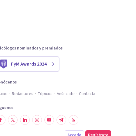
icólogos nominados y premiados
PyM Awards 2024
onócenos
uipo
Redactores
Tópicos
Anúnciate
Contacta
íguenos
Accede
Regístrate