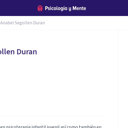
Anabel Segollen Duran
ollen Duran
 en psicoterapia infantil juvenil así como también en