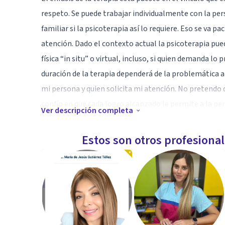
respeto. Se puede trabajar individualmente con la pers
familiar si la psicoterapia así lo requiere. Eso se va 
atención. Dado el contexto actual la psicoterapia pued
física “in situ” o virtual, incluso, si quien demanda l
duración de la terapia dependerá de la problemática
mi persona y quien solicita mi atención. No pretendo
confío en que cada logro alcanzado le permite a la pe
Ver descripción completa
autonomía, crecimiento y autorrealización.
Estos son otros profesiona
Especialidad
Poseo dos postgrados en Psicoterapia Clínica y mi ma
Transformacional, Paradigma que integra principalmen
Cognitiva, la Sistémica, las Neurociencias y la Lingüí
Diplomado Internacional en Mentalización y un Diplom
persona, considerándola como alguien en constante 