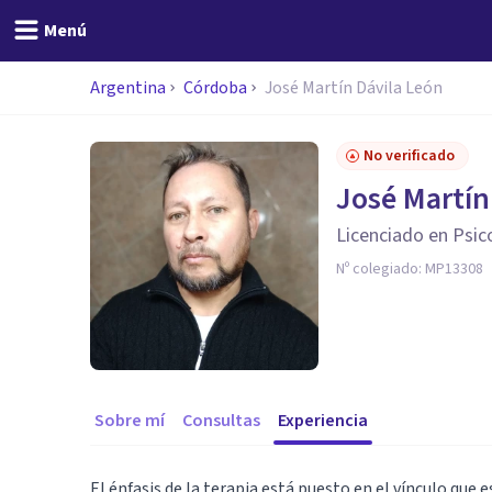
Menú
Argentina
Córdoba
José Martín Dávila León
No verificado
José Martín
Licenciado en Psic
Nº colegiado:
MP13308
Sobre mí
Consultas
Experiencia
El énfasis de la terapia está puesto en el vínculo que