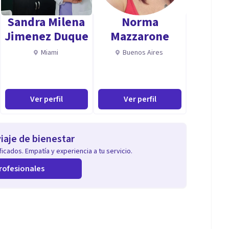
Sandra Milena
Norma
Jimenez Duque
Mazzarone
 la capacidad de mentalización necesaria para poder
Miami
Buenos Aires
Ver perfil
Ver perfil
iaje de bienestar
icados. Empatía y experiencia a tu servicio.
rofesionales