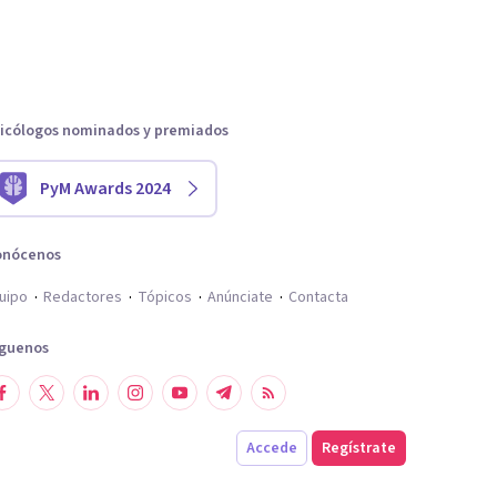
icólogos nominados y premiados
PyM Awards 2024
onócenos
uipo
Redactores
Tópicos
Anúnciate
Contacta
íguenos
Accede
Regístrate