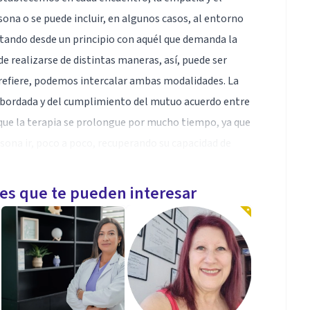
ona o se puede incluir, en algunos casos, al entorno
pactando desde un principio con aquél que demanda la
e realizarse de distintas maneras, así, puede ser
o prefiere, podemos intercalar ambas modalidades. La
 abordada y del cumplimiento del mutuo acuerdo entre
 que la terapia se prolongue por mucho tiempo, ya que
rsona ir, poco a poco, recuperando su capacidad de
les que te pueden interesar
rco de referencia es el Enfoque Modular
te aportes del Psicoanálisis, la Psicología
stica. También soy Analista de Sistemas, cuento con un
ado en Educación. Mi trabajo clínico se centra en la
transformación.