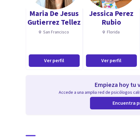
Maria De Jesus
Jessica Perez
Aptitudes
Gutierrez Tellez
Rubio
Me considero un profesional bastante empático y con
San Francisco
Florida
establecer un vínculo sólido con mis pacientes.
Ver perfil
Ver perfil
Empieza hoy tu v
Accede a una amplia red de psicólogos calif
Encuentra p