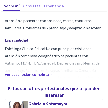
Sobre mí
Consultas
Experiencia
Atención a pacientes con ansiedad, estrés, conflictos
familiares. Problemas de Aprendizaje y adaptación escolar.
Especialidad
Psicóloga Clínica-Educativa con principios cristianos.
Atención temprana y diagnóstico de pacientes con
Autismo, TDAH, TDA, Ansiedad, Depresión y problemas de
aprendizaje. Atención en terapias familiares. Consejería
Ver descripción completa
Vocacional para jóvenes. Mentoria y consejería académica.
Liderazgo Espiritual
Estos son otros profesionales que te pueden
interesar
Aptitudes
Gabriela Sotomayor
Psicóloga Cristiana enfocada en la sanidad y liberación