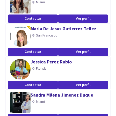
Miami
espiritual y personal de cada paciente. Trabajando la
identidad personal y crecimiento de cada persona con el fin
Contactar
Ver perfil
de ayudarles a encontrar un propósito de vida y autocuidado
Maria De Jesus Gutierrez Tellez
personal. La salud mental y espiritual es de gran
San Francisco
importancia abordarla ya que te lleva a crecer en tus
convicciones y crecimiento personal guiada con la palabra
de Dios.
Contactar
Ver perfil
Jessica Perez Rubio
Florida
Contactar
Ver perfil
Sandra Milena Jimenez Duque
Miami