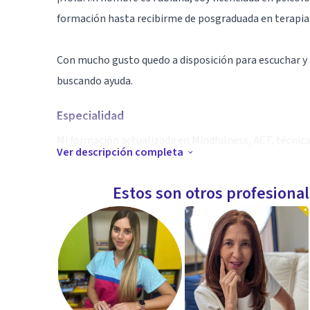
formación hasta recibirme de posgraduada en terapia
Con mucho gusto quedo a disposición para escuchar y 
buscando ayuda.
Especialidad
Mi formación actualizada en Mindfulness, ACT, técnic
Ver descripción completa
entre otros me permite abordar con solvencia motivo
comunicación, vinculares, etc.
Estos son otros profesiona