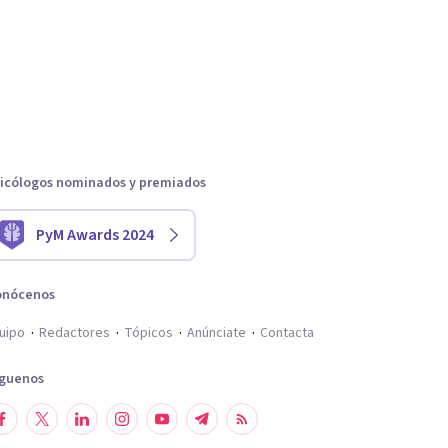
icólogos nominados y premiados
PyM Awards 2024
onócenos
uipo
Redactores
Tópicos
Anúnciate
Contacta
íguenos