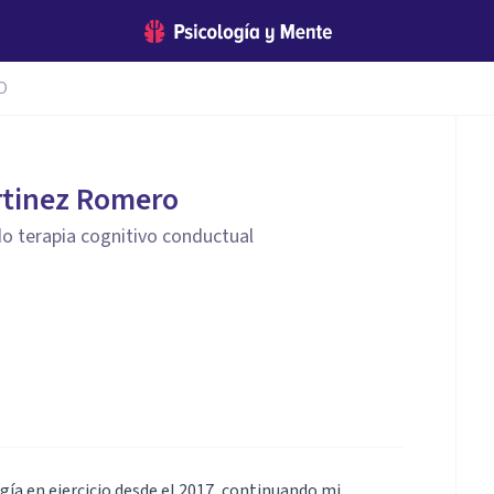
O
rtinez Romero
o terapia cognitivo conductual
gía en ejercicio desde el 2017, continuando mi