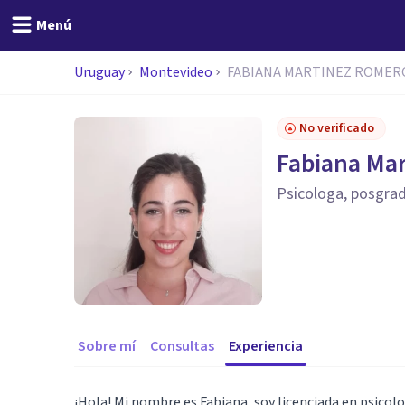
Menú
Uruguay
Montevideo
FABIANA MARTINEZ ROMER
No verificado
Fabiana Ma
Psicologa, posgrad
Sobre mí
Consultas
Experiencia
¡Hola! Mi nombre es Fabiana, soy licenciada en psicolo