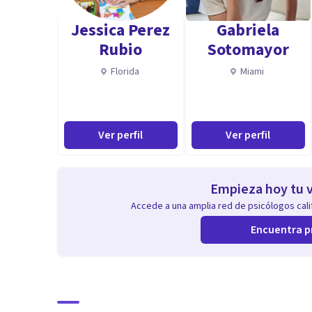
Jessica Perez
Gabriela
Rubio
Sotomayor
Florida
Miami
Ver perfil
Ver perfil
Empieza hoy tu v
Accede a una amplia red de psicólogos calif
Encuentra p