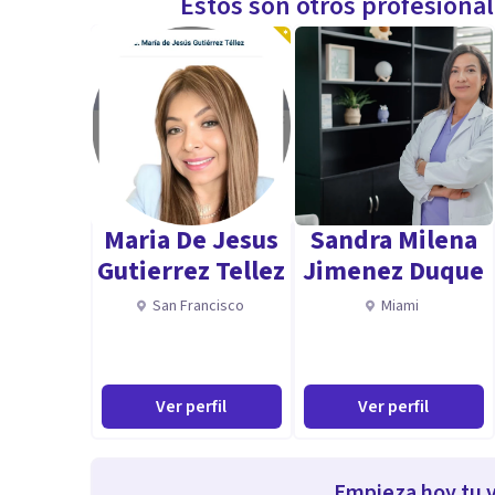
Estos son otros profesiona
Maria De Jesus
Sandra Milena
Gutierrez Tellez
Jimenez Duque
San Francisco
Miami
Ver perfil
Ver perfil
Empieza hoy tu v