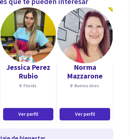
les que te pueden interesar
Jessica Perez
Norma
Rubio
Mazzarone
Florida
Buenos Aires
Ver perfil
Ver perfil
iaje de bienestar