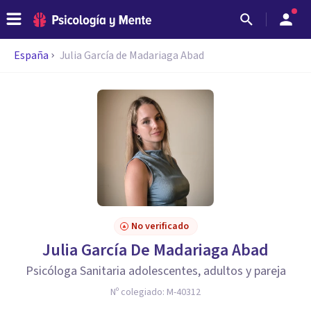
España
Julia García de Madariaga Abad
No verificado
Julia García De Madariaga Abad
Psicóloga Sanitaria adolescentes, adultos y pareja
Nº colegiado:
M-40312