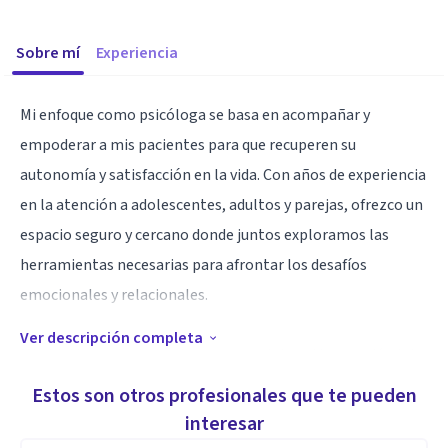
Sobre mí
Experiencia
Mi enfoque como psicóloga se basa en acompañar y
empoderar a mis pacientes para que recuperen su
autonomía y satisfacción en la vida. Con años de experiencia
en la atención a adolescentes, adultos y parejas, ofrezco un
espacio seguro y cercano donde juntos exploramos las
herramientas necesarias para afrontar los desafíos
emocionales y relacionales.
Ver descripción completa
Mi objetivo es trabajar de manera colaborativa, ayudándote
a conectar con tus propias fortalezas y a descubrir nuevas
Estos son otros profesionales que te pueden
formas de gestionar lo que te preocupa. Con una base sólida
interesar
en técnicas psicológicas efectivas y un trato cálido, estoy