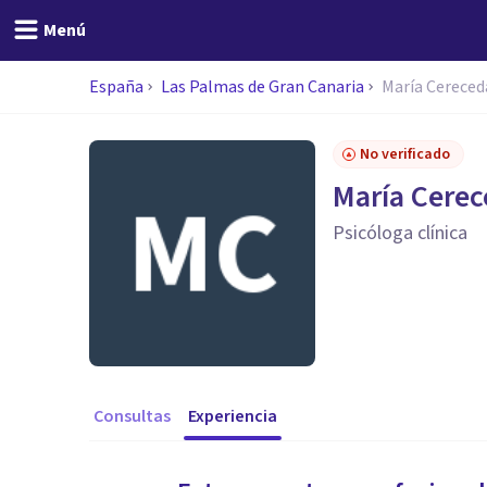
Menú
España
Las Palmas de Gran Canaria
María Cereced
No verificado
María Cere
Psicóloga clínica
Consultas
Experiencia