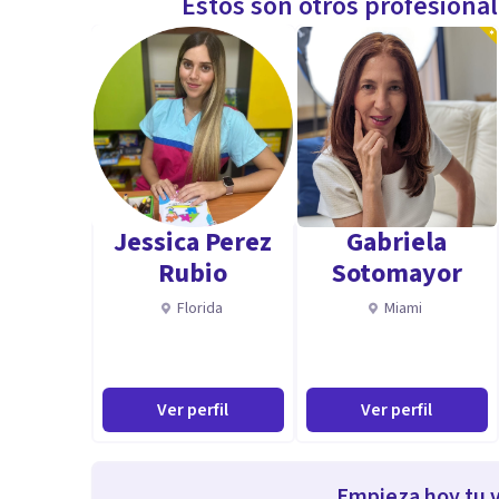
Estos son otros profesiona
Jessica Perez
Gabriela
Rubio
Sotomayor
Florida
Miami
Ver perfil
Ver perfil
Empieza hoy tu v