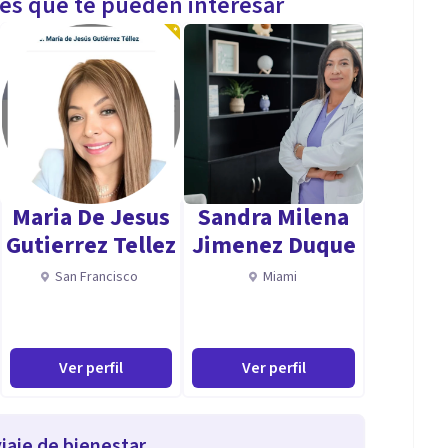
les que te pueden interesar
Maria De Jesus
Sandra Milena
Gutierrez Tellez
Jimenez Duque
San Francisco
Miami
Ver perfil
Ver perfil
iaje de bienestar