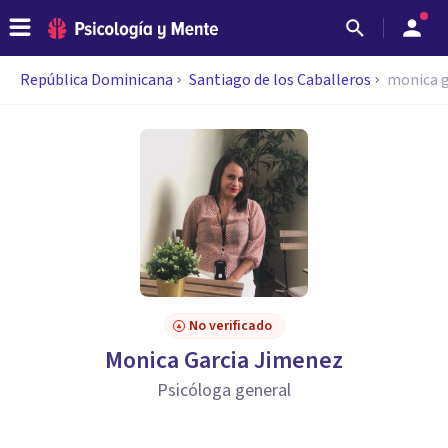
República Dominicana
Santiago de los Caballeros
monica g
No verificado
Monica Garcia Jimenez
Psicóloga general