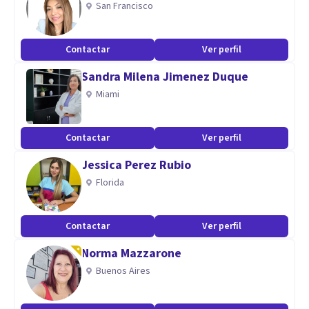
San Francisco
las emociones, duelos entre otros.
Contactar
Ver perfil
Aptitudes
Sandra Milena Jimenez Duque
Posee empatía, don de servicio, disposición y amabilidad.
Miami
Contactar
Ver perfil
Jessica Perez Rubio
Florida
Contactar
Ver perfil
Norma Mazzarone
Buenos Aires