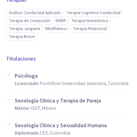
Terapias
Mi enfoque es integrador, lo que significa que utilizo
diversas corrientes terapéuticas según tus necesidades
Análisis Conductual Aplicado
Terapia Cognitivo-Conductual
Terapia de Compasión
EMDR
Terapia Humanística
específicas. Combino elementos de la terapia cognitivo-
Terapia Jungiana
Mindfulness
Terapia Relacional
conductual (TCC), terapias de tercera generación como la
Terapia Breve
terapia de aceptación y compromiso (ACT) y mindfulness,
así como herramientas de enfoques humanistas y
Titulaciones
sistémicos. Esto me permite brindarte un
acompañamiento integral que abarca tu mente, tus
Psicóloga
emociones y tus relaciones.
Licenciado
Pontificia Universidad Javeriana, Colombia
Aptitudes
Sexología Clínica y Terapia de Pareja
• Escucha activa y empatía: Estoy aquí para entenderte, sin
Máster
ISEP, México
juicios ni prisas. Mi objetivo es crear un espacio seguro
donde te sientas cómodo/a para hablar de lo que realmente
Sexología Clínica y Sexualidad Humana
importa.
Diplomado
CES, Colombia