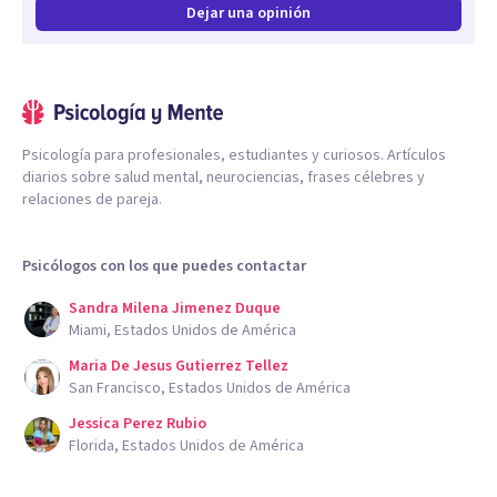
lograr cambios reales y significativos en tu vida, respetando
Dejar una opinión
siempre tu ritmo y tus necesidades.
Creo que lo que realmente me distingue es mi enfoque
integrador, donde combino una sólida formación académica
Psicología para profesionales, estudiantes y curiosos. Artículos
diarios sobre salud mental, neurociencias, frases célebres y
con un profundo entendimiento de las emociones humanas.
relaciones de pareja.
Este enfoque me permite adaptar las herramientas
terapéuticas a tus necesidades, trabajando desde una
Psicólogos con los que puedes contactar
perspectiva holística que reconoce la conexión entre
Sandra Milena Jimenez Duque
mente, cuerpo y emociones.
Miami, Estados Unidos de América
Maria De Jesus Gutierrez Tellez
San Francisco, Estados Unidos de América
Jessica Perez Rubio
Florida, Estados Unidos de América