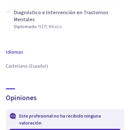
• Adaptabilidad cultural: Mi experiencia trabajando con
Diagnóstico e Intervención en Trastornos
Mentales
personas de diferentes orígenes culturales me permite
Diplomado
ISEP, México
conectar profundamente y respetar la diversidad de
perspectivas.
Idiomas
• Capacidad de simplificar procesos complejos: Sé que el
camino hacia el bienestar emocional puede parecer
Castellano (Español)
abrumador, pero juntos lo recorreremos paso a paso.
• Bilingüismo: Puedo ofrecer sesiones en inglés o español,
Opiniones
lo que amplía tus opciones y comodidad en el proceso
terapéutico.
Este profesional no ha recibido ninguna
valoración
• Compromiso con tu progreso: Estoy dedicada a ayudarte a