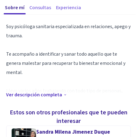
Sobre mí
Consultas
Experiencia
Soy psicóloga sanitaria especializada en relaciones, apego y
trauma.
Te acompaño a identificar y sanar todo aquello que te
genera malestar para recuperar tu bienestar emocional y
mental.
Llevo varios años trabajando con todo tipo de personas,
Ver descripción completa
edades y problemáticas. Esto me ha permitido conocer más
profundamente cómo ayudar a las personas a resolver sus
Estos son otros profesionales que te pueden
conflictos, desde una visión amplia e integral.
interesar
Sandra Milena Jimenez Duque
Si quieres trabajar en ti y en lograr tu bienestar, ¡puedo