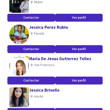
Miami
ayudarte!
Te acompaño en mi terapia online y presencial en
Contactar
Ver perfil
Majadahonda (Madrid)
Jessica Perez Rubio
Florida
Contactar
Ver perfil
Maria De Jesus Gutierrez Tellez
San Francisco
Contactar
Ver perfil
Jessica Briseño
Austin