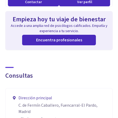
Contactar
Ver perfil
las habilidades necesarias para florecer y cultivar su
bienestar. Animo al paciente a empoderarse y asumir un rol
Empieza hoy tu viaje de bienestar
activo en el proceso de cambio.
Accede a una amplia red de psicólogos calificados. Empatía y
experiencia a tu servicio.
Encuentra profesionales
Consultas
Dirección principal
C. de Fermín Caballero, Fuencarral-El Pardo,
Madrid