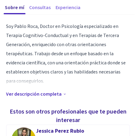
Sobre mí
Consultas
Experiencia
Soy Pablo Roca, Doctor en Psicología especializado en
Terapia Cognitivo-Conductual y en Terapias de Tercera
Generación, enriquecido con otras orientaciones
terapéuticas. Trabajo desde un enfoque basado en la
evidencia científica, con una orientación práctica donde se
establecen objetivos claros y las habilidades necesarias
para conseguirlos.
Ver descripción completa
Especialidad
Estoy especializado en el tratamiento de problemas del
Estos son otros profesionales que te pueden
estado de ánimo (estrés, ansiedad, depresión, ira…) y en la
interesar
promoción del bienestar y sentido vital. También tengo una
Jessica Perez Rubio
amplia experiencia en el entrenamiento en habilidades de